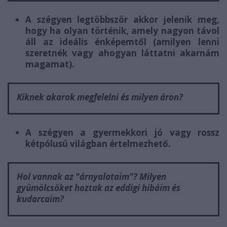
A szégyen legtöbbször akkor jelenik meg,
hogy ha olyan történik, amely nagyon távol
áll az ideális énképemtől (amilyen lenni
szeretnék vagy ahogyan láttatni akarnám
magamat).
Kiknek akarok megfelelni és milyen áron?
A szégyen a gyermekkori jó vagy rossz
kétpólusú világban értelmezhető.
Hol vannak az "árnyalataim"? Milyen
gyümölcsöket hoztak az eddigi hibáim és
kudarcaim?