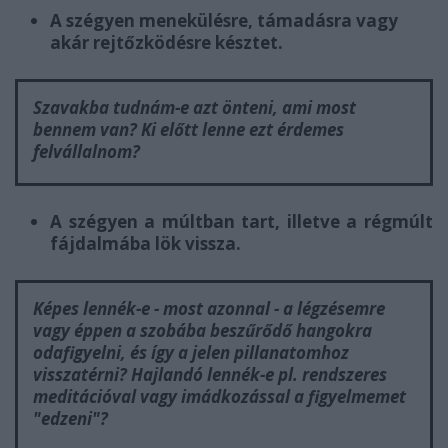
A szégyen menekülésre, támadásra vagy
akár rejtőzködésre késztet.
Szavakba tudnám-e azt önteni, ami most
bennem van? Ki előtt lenne ezt érdemes
felvállalnom?
A szégyen a múltban tart, illetve a régmúlt
fájdalmába lök vissza.
Képes lennék-e - most azonnal - a légzésemre
vagy éppen a szobába beszűrődő hangokra
odafigyelni, és így a jelen pillanatomhoz
visszatérni? Hajlandó lennék-e pl. rendszeres
meditációval vagy imádkozással a figyelmemet
"edzeni"?