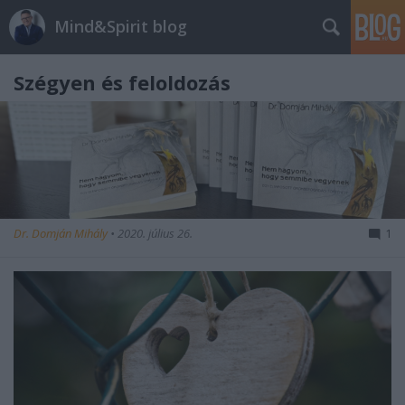
Mind&Spirit blog
Szégyen és feloldozás
Dr. Domján Mihály
•
2020. július 26.
1