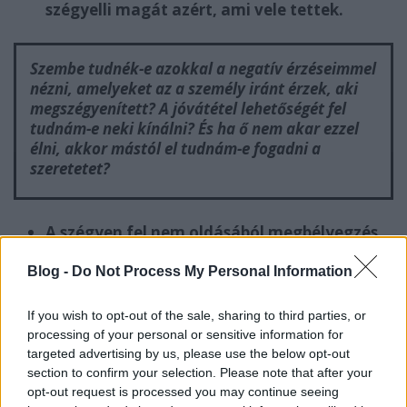
szégyelli magát azért, ami vele tettek.
Szembe tudnék-e azokkal a negatív érzéseimmel
nézni, amelyeket az a személy iránt érzek, aki
megszégyenített? A jóvátétel lehetőségét fel
tudnám-e neki kínálni? És ha ő nem akar ezzel
élni, akkor mástól el tudnám-e fogadni a
szeretetet?
A szégyen fel nem oldásából megbélyegzés
származhat.
Blog -
Do Not Process My Personal Information
Tudnám-e azt képviselni, hogy megérdemlem az
If you wish to opt-out of the sale, sharing to third parties, or
együttérzést? Magam előtt pedig a büszkeséget is?
processing of your personal or sensitive information for
targeted advertising by us, please use the below opt-out
section to confirm your selection. Please note that after your
opt-out request is processed you may continue seeing
A szégyen elfedi a valódi vágyakat.