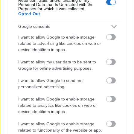
Retention, Sale, and/or Sharing of my
Personal Data that Is Unrelated with the
A szégyennek természetesen van pozitív oldala,
Purposes for which it was collected.
hiszen visszatart bizonyos cselekedetektől.
Opted Out
Tudatosítja az ember "meztelenségét".
Ennek
ellenére, főleg a média és a kommentek világában a
Google consents
megszégyenítés egyfajta romboló iparággá
I want to allow Google to enable storage
vált.
Nem beszélve arról, hogy
egyesek "szégyen-
related to advertising like cookies on web or
alapú" családból jönnek
. A téma tehát fontos
device identifiers in apps.
önismereti kérdéseket vet fel. Már persze csak
azoknak, akik keresik a lelki megbékélést és a
I want to allow my user data to be sent to
mindennapokban a derűt.
Google for online advertising purposes.
I want to allow Google to send me
personalized advertising.
Aki úgy él, hogy meg akarja a szégyenével
való "találkozást" spórolni, nagyobb eséllyel
I want to allow Google to enable storage
related to analytics like cookies on web or
fog a szeretet mellett elmenni. Szerintem
device identifiers in apps.
arra figyelmeztet a megalázottság állapota,
hogy ne az elkerülést és a láthatatlanságot
I want to allow Google to enable storage
related to functionality of the website or app.
válasszuk, hanem vállaljunk arra