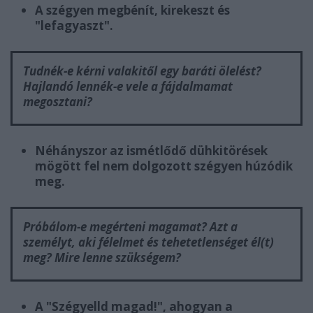
A szégyen megbénít, kirekeszt és
"lefagyaszt".
Tudnék-e kérni valakitől egy baráti ölelést?
Hajlandó lennék-e vele a fájdalmamat
megosztani?
Néhányszor az ismétlődő dühkitörések
mögött fel nem dolgozott szégyen húzódik
meg.
Próbálom-e megérteni magamat? Azt a
személyt, aki félelmet és tehetetlenséget él(t)
meg? Mire lenne szükségem?
A "Szégyelld magad!", ahogyan a