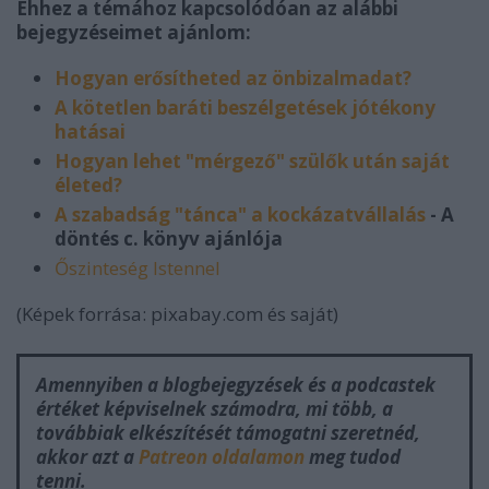
Ehhez a témához kapcsolódóan az alábbi
bejegyzéseimet ajánlom:
Hogyan erősítheted az önbizalmadat?
A kötetlen baráti beszélgetések jótékony
hatásai
Hogyan lehet "mérgező" szülők után saját
életed?
A szabadság "tánca" a kockázatvállalás
- A
döntés c. könyv ajánlója
Őszinteség Istennel
(Képek forrása: pixabay.com és saját)
Amennyiben a blogbejegyzések és a podcastek
értéket képviselnek számodra, mi több, a
továbbiak elkészítését támogatni szeretnéd,
akkor azt a
Patreon oldalamon
meg tudod
tenni.