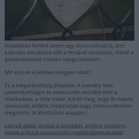
Napokban történt velem egy olyan szituáció, ami
kapcsán aktuálissá vált a témáról olvasnom, illetve a
gondolataimat röviden lejegyzetelnem.
Mit értünk különben szégyen alatt?
Ez a megalázottság állapota.
A személy lelki
zavarodottságot és önbecsülés-vesztést érez a
viselkedése, a tette miatt. Azt éli meg, hogy őt mások
lebecsülik, elítélik, hibáztatják vagy önbecsülésében
megsértik. (A WikiSzótár alapján.)
Lássuk akkor azokat a pontokat, amikre jutottam,
illetve a hozzá kapcsolódó megkérdőjelezéseket!