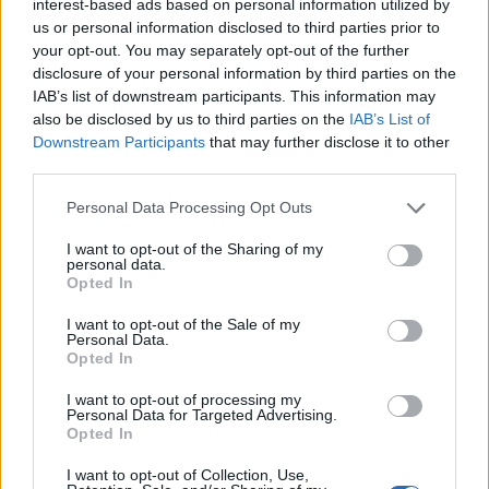
interest-based ads based on personal information utilized by
us or personal information disclosed to third parties prior to
your opt-out. You may separately opt-out of the further
A múltban mikor voltam arra képes, hogy a
disclosure of your personal information by third parties on the
vágyaimat kövessem?
IAB’s list of downstream participants. This information may
also be disclosed by us to third parties on the
IAB’s List of
Downstream Participants
that may further disclose it to other
third parties.
Please note that this website/app uses one or more Google
Personal Data Processing Opt Outs
services and may gather and store information including but
not limited to your visit or usage behaviour. You may click to
I want to opt-out of the Sharing of my
personal data.
grant or deny consent to Google and its third-party tags to
Opted In
use your data for below specified purposes in below Google
consent section.
I want to opt-out of the Sale of my
Personal Data.
Opted In
I want to opt-out of processing my
Personal Data for Targeted Advertising.
Opted In
I want to opt-out of Collection, Use,