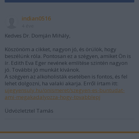
indian0516
4 éve
Kedves Dr. Domján Mihály,
Köszönöm a cikket, nagyon jó, és örülök, hogy
beszélünk róla. Pontosan ez a szégyen, amiket Ön is
ír. Edith Eva Eger nevének említése szintén nagyon
jó. További jó munkát kívánok.
A szégyen az alkoholisták esetében is fontos, és fel
lehet dolgozni, ha valaki akarja. Erről írtam itt:
ujegyensuly.hu/onismeret/szegyen-es-buntudat-
ami-megakadalyozza-hogy-tovabblepj
Üdvözletztel Tamás