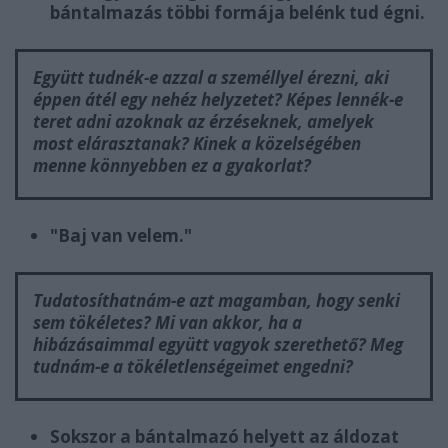
bántalmazás többi formája belénk tud égni.
Együtt tudnék-e azzal a személlyel érezni, aki
éppen átél egy nehéz helyzetet? Képes lennék-e
teret adni azoknak az érzéseknek, amelyek
most elárasztanak? Kinek a közelségében
menne könnyebben ez a gyakorlat?
"Baj van velem."
Tudatosíthatnám-e azt magamban, hogy senki
sem tökéletes? Mi van akkor, ha a
hibázásaimmal együtt vagyok szerethető? Meg
tudnám-e a tökéletlenségeimet engedni?
Sokszor a bántalmazó helyett az áldozat