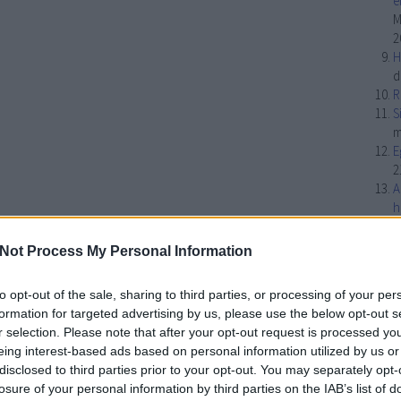
é
M
2
H
d
R
S
m
E
2
A
h
A
2
Not Process My Personal Information
K
A
to opt-out of the sale, sharing to third parties, or processing of your per
2
formation for targeted advertising by us, please use the below opt-out s
É
r selection. Please note that after your opt-out request is processed y
s
eing interest-based ads based on personal information utilized by us or
I
disclosed to third parties prior to your opt-out. You may separately opt-
2
losure of your personal information by third parties on the IAB’s list of
R