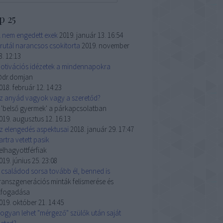
p 25
l nem engedett exek
2019. január 13. 16:54
rutál narancsos csokitorta
2019. november
8. 12:13
otivációs idézetek a mindennapokra
dr.domjan
018. február 12. 14:23
z anyád vagyok vagy a szeretőd?
 'belső gyermek' a párkapcsolatban
019. augusztus 12. 16:13
z elengedés aspektusai
2018. január 29. 17:47
artra vetett pasik
elhagyottférfiak
019. június 25. 23:08
 családod sorsa tovább él, benned is
ranszgenerációs minták felismerése és
lfogadása
019. október 21. 14:45
ogyan lehet "mérgező" szülők után saját