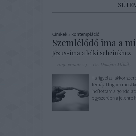
SÜTE
Címkék
»
kontempláció
Szemlélődő ima a m
Jézus-ima a lelki sebeinkhez
2019. január 23.
-
Dr. Domján Mihály
Ha figyelsz, akkor sz
témáját fogom most kö
indítottam a gondolata
egyszerűen a jelenre 