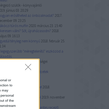
leted?
érgező szülők - könyvajánló
019. június 03. 20:29
ogyan erősítheted az önbizalmadat?
2017.
ecember 09. 23:25
ákóczi túrós muffin
2020. március 23. 15:40
ikeresen válni? Sőt, újraházasodni?
2018.
ájus 09. 16:13
gyedül tényleg nem könnyű
2018. február 25.
1:34
 legegyszerűbb "méregtelenítő" eszközöd a
álaadás
 hála gyakorlásának lehetőségei
018. december 27. 13:58
arácsonyi inspirációk és idézetek
dventi naptár
sonal or
018. november 29. 09:21
ection to
rzelmi zsarolás a gyermekkel
2018.
ou may
zeptember 28. 12:09
 personal
nspirációs idézetek az életről
2019. november
out of the
5. 06:01
 downstream
okonom, Pavlova (gluténmentes recept)