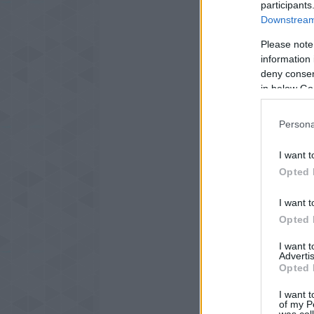
participants
Downstream 
Please note
information 
deny consent
in below Go
Persona
I want t
Opted 
I want t
Opted 
I want 
Advertis
Opted 
I want t
of my P
was col