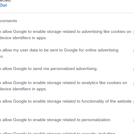
Out
Ne
Spo
consents
You
Ins
o allow Google to enable storage related to advertising like cookies on
Pint
evice identifiers in apps.
Fac
We
o allow my user data to be sent to Google for online advertising
s.
Ar
to allow Google to send me personalized advertising.
202
202
o allow Google to enable storage related to analytics like cookies on
202
evice identifiers in apps.
202
202
o allow Google to enable storage related to functionality of the website
202
202
202
o allow Google to enable storage related to personalization.
202
202
o allow Google to enable storage related to security, including