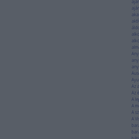
ajá
ajá
aka
akt
áld
alk
alk
alm
Any
any
any
Aus
Ayu
Az 
Az 
A l
A m
A s
A V
bar
bar
bát