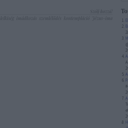
To
Szólj hozzá!
lelkiség
imádkozás
szemlélődés
kontempláció
Jézus-ima
E
B
2
M
@
2
A
A
2
A
P
#
2
A
T
e
2
H