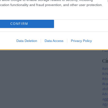
202
cation functionality and fraud prevention, and other user protection.
Tov
CONFIRM
Bl
Lel
Gab
Data Deletion
Data Access
Privacy Policy
Gyó
Psz
Cí
#an
#chi
#do
#ka
abó
Adv
agg
agy