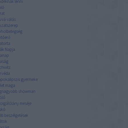
ndéknak lenni
nló
rat
ívvá válás
ozatszerep
oholbetegség
otóerő
atorta
ák Napja
anap
aság
chwitz
rvéda
apokalipszis gyermeke
élet maga
egnagyobb showman
óló
zolgálólány meséje
iskó
áti beszélgetések
átok
orság