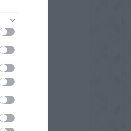
tes oldalaim
tify, podcast
Tube, podcast
tagram
erest
ebook
b
chívum
6 február
(
1
)
6 január
(
2
)
5 december
(
1
)
5 január
(
1
)
4 január
(
2
)
3 december
(
1
)
3 január
(
1
)
2 november
(
1
)
2 október
(
1
)
2 június
(
1
)