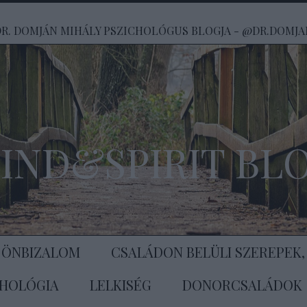
DR. DOMJÁN MIHÁLY PSZICHOLÓGUS BLOGJA - @DR.DOMJA
IND&SPIRIT BL
 ÖNBIZALOM
CSALÁDON BELÜLI SZEREPEK,
CHOLÓGIA
LELKISÉG
DONORCSALÁDOK