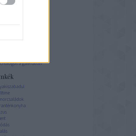
1 december
(
1
)
ább
...
ogajánló
kizóna
ojsza konyhája
gyító Pillanatok
ichológus a galériában
mkék
yakiszabadul
lltime
norcsaládok
ranténkonyha
zus
ent
ódás
alás