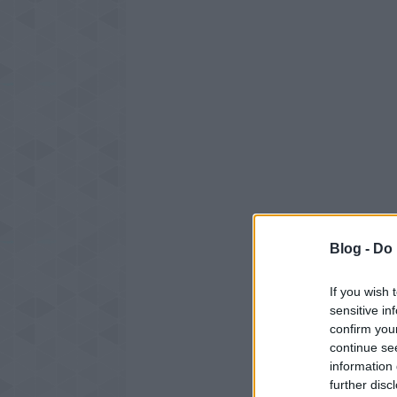
Blog -
Do 
If you wish 
sensitive in
confirm you
continue se
information 
further disc