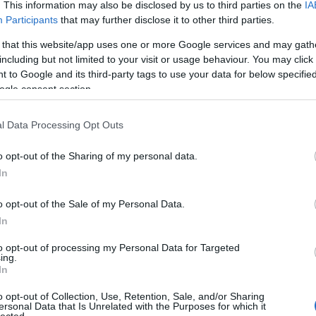
. This information may also be disclosed by us to third parties on the
IA
P
Participants
that may further disclose it to other third parties.
2
S
 that this website/app uses one or more Google services and may gath
C
including but not limited to your visit or usage behaviour. You may click 
2
 to Google and its third-party tags to use your data for below specifi
J
ogle consent section.
J
2
l Data Processing Opt Outs
H
j
o opt-out of the Sharing of my personal data.
A
1
In
L
M
o opt-out of the Sale of my Personal Data.
A
In
2
M
to opt-out of processing my Personal Data for Targeted
ing.
A
In
2
C
o opt-out of Collection, Use, Retention, Sale, and/or Sharing
n
ersonal Data that Is Unrelated with the Purposes for which it
lected.