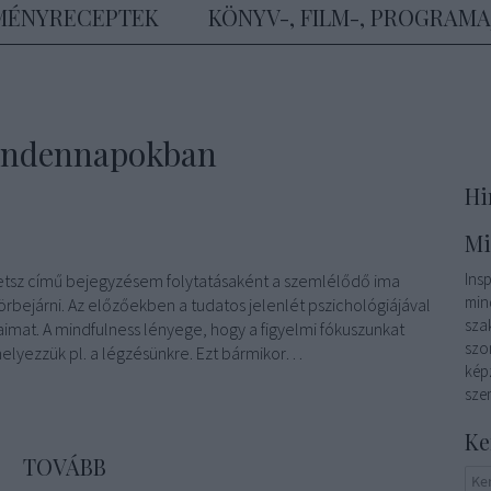
MÉNYRECEPTEK
KÖNYV-, FILM-, PROGRAM
indennapokban
Hi
Mi
Ins
eretsz című bejegyzésem folytatásaként a szemlélődő ima
min
rbejárni. Az előzőekben a tudatos jelenlét pszichológiájával
sza
imat. A mindfulness lényege, hogy a figyelmi fókuszunkat
szo
helyezzük pl. a légzésünkre. Ezt bármikor…
kép
szem
Ke
TOVÁBB