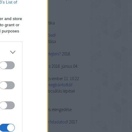
B’s List of
avlova-torta
017. december 27. 19:12
zeretnél szerelmes lenni?
er and store
sillag születik (2018) - filmkritika
to grant or
018. október 22. 11:58
ed purposes
átszmatündér! Elég volt belőled!
átszmáink felismerése és oldása
018. augusztus 26. 20:49
ogyan tudnálak örökre elfelejteni?
2018.
únius 13. 11:40
 zarándoklás pszichológiája
2018. június 04.
9:12
imoncellós tiramisu
2019. november 11. 10:22
egbocsátom Neked, hogy megbántottál!
z önmagamnak való megbocsátás lépései
018. április 03. 11:35
erj kevésnek lenni!
 maximalizmus felismerése és elengedése
019. július 16. 21:55
sak lazán! Nem minden a Te feladatod!
2017.
ovember 21. 23:01