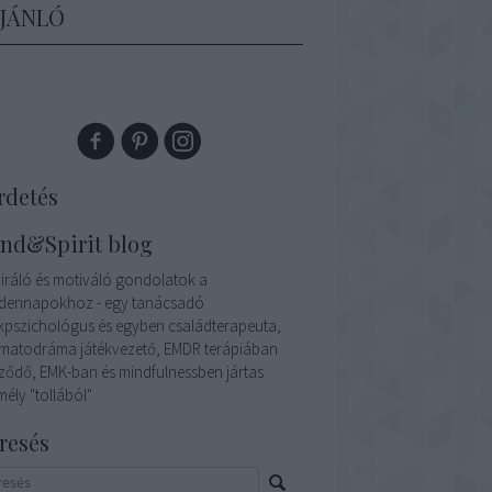
AJÁNLÓ
rdetés
nd&Spirit blog
piráló és motiváló gondolatok a
dennapokhoz - egy tanácsadó
kpszichológus és egyben családterapeuta,
matodráma játékvezető, EMDR terápiában
ződő, EMK-ban és mindfulnessben jártas
ély "tollából"
resés